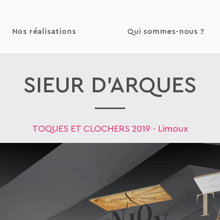
Nos réalisations
Qui sommes-nous ?
SIEUR D'ARQUES
TOQUES ET CLOCHERS 2019
- Limoux